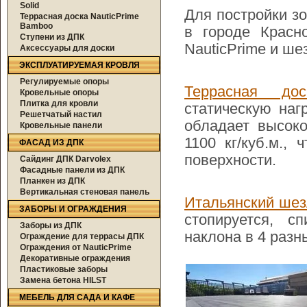
Solid
Для постройки з
Террасная доска NauticPrime
Bamboo
в городе Красн
Ступени из ДПК
NauticPrime и шез
Аксессуары для доски
ЭКСПЛУАТИРУЕМАЯ КРОВЛЯ
Регулируемые опоры
Террасная дос
Кровельные опоры
Плитка для кровли
статическую наг
Решетчатый настил
обладает высоко
Кровельные панели
1100 кг/куб.м.,
ФАСАД ИЗ ДПК
поверхности.
Сайдинг ДПК Darvolex
Фасадные панели из ДПК
Планкен из ДПК
Вертикальная стеновая панель
Итальянский шезл
ЗАБОРЫ И ОГРАЖДЕНИЯ
стопируется, с
Заборы из ДПК
наклона в 4 разн
Ограждение для террасы ДПК
Ограждения от NauticPrime
Декоративные ограждения
Пластиковые заборы
Замена бетона HILST
МЕБЕЛЬ ДЛЯ САДА И КАФЕ