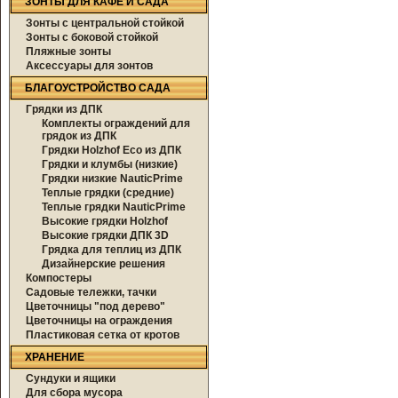
ЗОНТЫ ДЛЯ КАФЕ И САДА
Зонты с центральной стойкой
Зонты с боковой стойкой
Пляжные зонты
Аксессуары для зонтов
БЛАГОУСТРОЙСТВО САДА
Грядки из ДПК
Комплекты ограждений для
грядок из ДПК
Грядки Holzhof Eco из ДПК
Грядки и клумбы (низкие)
Грядки низкие NauticPrime
Теплые грядки (средние)
Теплые грядки NauticPrime
Высокие грядки Holzhof
Высокие грядки ДПК 3D
Грядка для теплиц из ДПК
Дизайнерские решения
Компостеры
Садовые тележки, тачки
Цветочницы "под дерево"
Цветочницы на ограждения
Пластиковая сетка от кротов
ХРАНЕНИЕ
Сундуки и ящики
Для сбора мусора