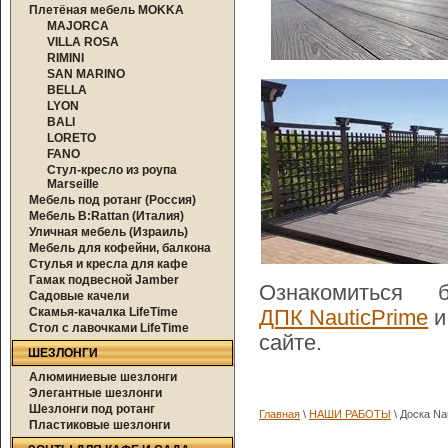
Плетёная мебель MOKKA
MAJORCA
VILLA ROSA
RIMINI
SAN MARINO
BELLA
LYON
BALI
LORETO
FANO
Стул-кресло из роупа
Marseille
Мебель под ротанг (Россия)
Мебель B:Rattan (Италия)
Уличная мебель (Израиль)
Мебель для кофейни, балкона
Стулья и кресла для кафе
Гамак подвесной Jamber
Ознакомиться
Садовые качели
Скамья-качалка LifeTime
ДПК NauticPrime
Стол с лавочками LifeTime
сайте.
ШЕЗЛОНГИ
Алюминиевые шезлонги
Элегантные шезлонги
Шезлонги под ротанг
Главная
\
НАШИ РАБОТЫ
\ Доска Na
Пластиковые шезлонги