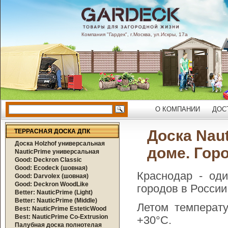
Компания "Гардек", г.Москва, ул.Искры, 17а
О КОМПАНИИ
ДОС
Доска Naut
ТЕРРАСНАЯ ДОСКА ДПК
Доска Holzhof универсальная
доме. Гор
NauticPrime универсальная
Good: Deckron Classic
Good: Ecodeck (шовная)
Краснодар - од
Good: Darvolex (шовная)
Good: Deckron WoodLike
городов в России
Better: NauticPrime (Light)
Better: NauticPrime (Middle)
Летом температу
Best: NauticPrime EsteticWood
Best: NauticPrime Co-Extrusion
+30°C.
Палубная доска полнотелая