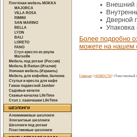
Плетёная мебель MOKKA
Внешний р
MAJORCA
Внутренни
VILLA ROSA
RIMINI
Дверной п
SAN MARINO
Упаковка (
BELLA
LYON
BALI
Более подробно оз
LORETO
можете на нашем 
FANO
Стул-кресло из роупа
Marseille
Мебель под ротанг (Россия)
Мебель B:Rattan (Италия)
Уличная мебель (Израиль)
Мебель для кофейни, балкона
Главная
\
НОВОСТИ
\ Пластиковый с
Стулья и кресла для кафе
Гамак подвесной Jamber
Садовые качели
Скамья-качалка LifeTime
Стол с лавочками LifeTime
ШЕЗЛОНГИ
Алюминиевые шезлонги
Элегантные шезлонги
Шезлонги под ротанг
Пластиковые шезлонги