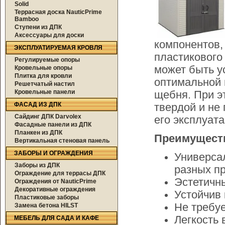
Solid
Террасная доска NauticPrime
Bamboo
Ступени из ДПК
Аксессуары для доски
компонентов,
ЭКСПЛУАТИРУЕМАЯ КРОВЛЯ
пластикового
Регулируемые опоры
может быть у
Кровельные опоры
Плитка для кровли
оптимальной 
Решетчатый настил
Кровельные панели
щебня. При э
ФАСАД ИЗ ДПК
твердой и не
Сайдинг ДПК Darvolex
его эксплуата
Фасадные панели из ДПК
Планкен из ДПК
Преимущества
Вертикальная стеновая панель
ЗАБОРЫ И ОГРАЖДЕНИЯ
Универса
Заборы из ДПК
разных пр
Ограждение для террасы ДПК
Эстетичн
Ограждения от NauticPrime
Декоративные ограждения
Устойчив 
Пластиковые заборы
Не требуе
Замена бетона HILST
Легкость 
МЕБЕЛЬ ДЛЯ САДА И КАФЕ