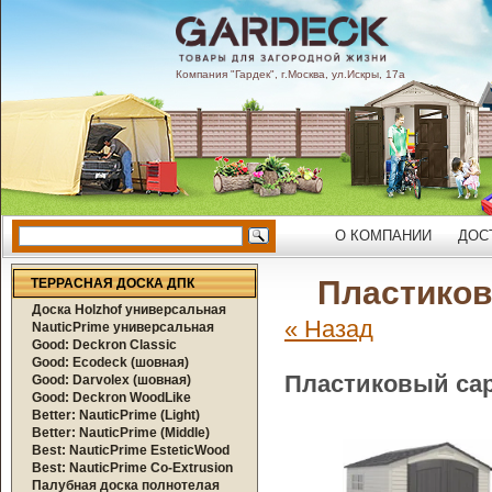
Компания "Гардек", г.Москва, ул.Искры, 17а
О КОМПАНИИ
ДОС
Пластиковы
ТЕРРАСНАЯ ДОСКА ДПК
Доска Holzhof универсальная
« Назад
NauticPrime универсальная
Good: Deckron Classic
Good: Ecodeck (шовная)
Пластиковый сара
Good: Darvolex (шовная)
Good: Deckron WoodLike
Better: NauticPrime (Light)
Better: NauticPrime (Middle)
Best: NauticPrime EsteticWood
Best: NauticPrime Co-Extrusion
Палубная доска полнотелая