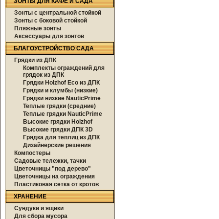
ЗОНТЫ ДЛЯ КАФЕ И САДА
Зонты с центральной стойкой
Зонты с боковой стойкой
Пляжные зонты
Аксессуары для зонтов
БЛАГОУСТРОЙСТВО САДА
Грядки из ДПК
Комплекты ограждений для
грядок из ДПК
Грядки Holzhof Eco из ДПК
Грядки и клумбы (низкие)
Грядки низкие NauticPrime
Теплые грядки (средние)
Теплые грядки NauticPrime
Высокие грядки Holzhof
Высокие грядки ДПК 3D
Грядка для теплиц из ДПК
Дизайнерские решения
Компостеры
Садовые тележки, тачки
Цветочницы "под дерево"
Цветочницы на ограждения
Пластиковая сетка от кротов
ХРАНЕНИЕ
Сундуки и ящики
Для сбора мусора