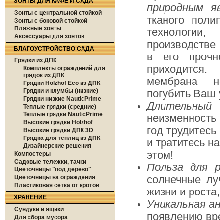
ЗОНТЫ ДЛЯ КАФЕ И САДА
природным я
Зонты с центральной стойкой
тканого поли
Зонты с боковой стойкой
Пляжные зонты
технологии
Аксессуары для зонтов
производстве 
БЛАГОУСТРОЙСТВО САДА
в его прочн
Грядки из ДПК
приходится.
Комплекты ограждений для
грядок из ДПК
мембрана н
Грядки Holzhof Eco из ДПК
Грядки и клумбы (низкие)
погубить Ваш 
Грядки низкие NauticPrime
Длительный 
Теплые грядки (средние)
Теплые грядки NauticPrime
неизменность 
Высокие грядки Holzhof
год трудитес
Высокие грядки ДПК 3D
Грядка для теплиц из ДПК
и тратитесь н
Дизайнерские решения
этом!
Компостеры
Садовые тележки, тачки
Польза для р
Цветочницы "под дерево"
Цветочницы на ограждения
солнечные лу
Пластиковая сетка от кротов
жизни и роста
ХРАНЕНИЕ
Уникальная а
Сундуки и ящики
появлению вре
Для сбора мусора