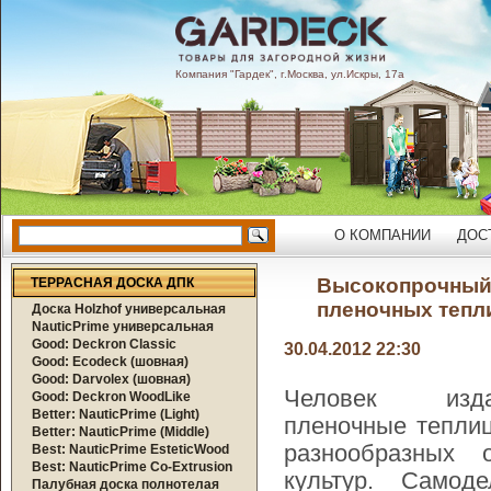
Компания "Гардек", г.Москва, ул.Искры, 17а
О КОМПАНИИ
ДОС
Высокопрочный 
ТЕРРАСНАЯ ДОСКА ДПК
пленочных тепл
Доска Holzhof универсальная
NauticPrime универсальная
Good: Deckron Classic
30.04.2012 22:30
Good: Ecodeck (шовная)
Good: Darvolex (шовная)
Человек изда
Good: Deckron WoodLike
Better: NauticPrime (Light)
пленочные тепли
Better: NauticPrime (Middle)
разнообразных
Best: NauticPrime EsteticWood
Best: NauticPrime Co-Extrusion
культур. Самод
Палубная доска полнотелая