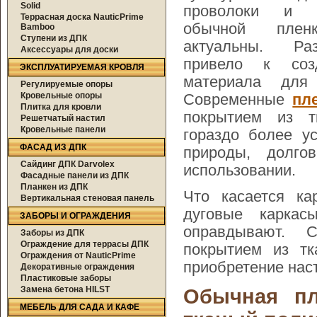
Solid
проволоки и д
Террасная доска NauticPrime
обычной плен
Bamboo
Ступени из ДПК
актуальны. Ра
Аксессуары для доски
привело к соз
ЭКСПЛУАТИРУЕМАЯ КРОВЛЯ
материала для
Регулируемые опоры
Кровельные опоры
Современные
пл
Плитка для кровли
покрытием из т
Решетчатый настил
Кровельные панели
гораздо более у
ФАСАД ИЗ ДПК
природы, долг
Сайдинг ДПК Darvolex
использовании.
Фасадные панели из ДПК
Планкен из ДПК
Что касается ка
Вертикальная стеновая панель
дуговые карка
ЗАБОРЫ И ОГРАЖДЕНИЯ
оправдывают. С
Заборы из ДПК
Ограждение для террасы ДПК
покрытием из тк
Ограждения от NauticPrime
приобретение нас
Декоративные ограждения
Пластиковые заборы
Замена бетона HILST
Обычная пл
МЕБЕЛЬ ДЛЯ САДА И КАФЕ