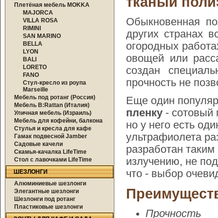
тканый поли
Плетёная мебель MOKKA
MAJORCA
Обыкновенная по
VILLA ROSA
RIMINI
других странах 
SAN MARINO
BELLA
огородных работа
LYON
овощей или расса
BALI
LORETO
создан специаль
FANO
прочность не позв
Стул-кресло из роупа
Marseille
Мебель под ротанг (Россия)
Еще один популяр
Мебель B:Rattan (Италия)
пленку
- сотовый 
Уличная мебель (Израиль)
Мебель для кофейни, балкона
но у него есть од
Стулья и кресла для кафе
ультрафиолета раз
Гамак подвесной Jamber
Садовые качели
разработан таким 
Скамья-качалка LifeTime
излучению, не по
Стол с лавочками LifeTime
что - выбор очеви
ШЕЗЛОНГИ
Алюминиевые шезлонги
Преимуществ
Элегантные шезлонги
Шезлонги под ротанг
Пластиковые шезлонги
Прочность 