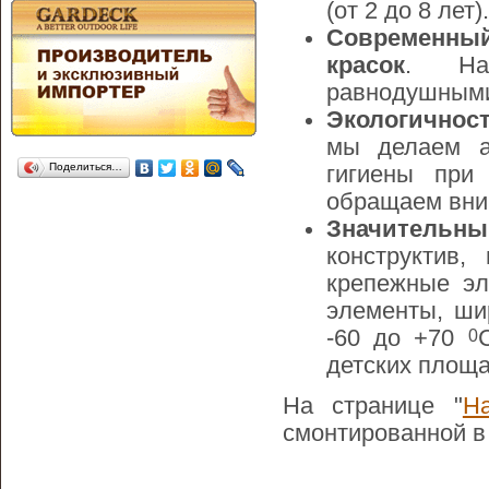
(от 2 до 8 лет).
Современн
красок
. На
равнодушными
Экологичност
мы делаем а
Поделиться…
гигиены при
обращаем вни
Значительный
конструктив
крепежные эл
элементы, ши
0
-60 до +70
детских площа
На странице "
Н
смонтированной в 