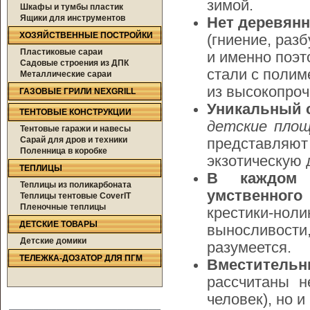
зимой.
Шкафы и тумбы пластик
Ящики для инструментов
Нет деревянн
ХОЗЯЙСТВЕННЫЕ ПОСТРОЙКИ
(гниение, раз
Пластиковые сараи
и именно поэт
Садовые строения из ДПК
стали с полим
Металлические сараи
из высокопроч
ГАЗОВЫЕ ГРИЛИ NEXGRILL
Уникальный 
ТЕНТОВЫЕ КОНСТРУКЦИИ
детские площ
Тентовые гаражи и навесы
Сарай для дров и техники
представляют
Поленница в коробке
экзотическую 
ТЕПЛИЦЫ
В каждом 
Теплицы из поликарбоната
умственного
Теплицы тентовые CoverIT
Пленочные теплицы
крестики-нол
ДЕТСКИЕ ТОВАРЫ
выносливости
Детские домики
разумеется.
ТЕЛЕЖКА-ДОЗАТОР ДЛЯ ПГМ
Вместительн
рассчитаны н
человек), но 