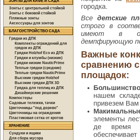
ЗОНТЫ ДЛЯ КАФЕ И САДА
городка.
Зонты с центральной стойкой
Зонты с боковой стойкой
Все
детские пл
Пляжные зонты
Аксессуары для зонтов
строго в соотв
БЛАГОУСТРОЙСТВО САДА
имеют в обяз
Грядки из ДПК
демпфирующую по
Комплекты ограждений для
грядок из ДПК
Важные конк
Грядки Holzhof Eco из ДПК
Грядки и клумбы (низкие)
сравнению с
Грядки низкие NauticPrime
Теплые грядки (средние)
площадок:
Теплые грядки NauticPrime
Высокие грядки Holzhof
Высокие грядки ДПК 3D
Большинство
Грядка для теплиц из ДПК
Дизайнерские решения
нашем склад
Компостеры
привезем Вам 
Садовые тележки, тачки
Цветочницы "под дерево"
Макимальны
Цветочницы на ограждения
элементы лес
Пластиковая сетка от кротов
де время д
ХРАНЕНИЕ
Сундуки и ящики
обеспечивае
Для сбора мусора