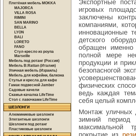
Экспортные пост
Плетёная мебель MOKKA
MAJORCA
игровых площад
VILLA ROSA
заключены конт
RIMINI
SAN MARINO
компаниями, кото
BELLA
инновационные те
LYON
BALI
детского обору
LORETO
обращен именно 
FANO
Стул-кресло из роупа
полной мере нес
Marseille
Мебель под ротанг (Россия)
продукции и прик
Мебель B:Rattan (Италия)
безопасногой экс
Уличная мебель (Израиль)
Мебель для кофейни, балкона
усовершенствова
Стулья и кресла для кафе
физических спосо
Гамак подвесной Jamber
Садовые качели
ведь каждая тем
Скамья-качалка LifeTime
себя целый компл
Стол с лавочками LifeTime
ШЕЗЛОНГИ
Монтаж уличных 
Алюминиевые шезлонги
зимний период 
Элегантные шезлонги
Шезлонги под ротанг
максимальной т
Пластиковые шезлонги
покрытие из
рез