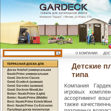
Компания "Гардек", г.Москва, ул.Искры, 17а
О КОМПАНИИ
ДОС
Детские п
ТЕРРАСНАЯ ДОСКА ДПК
Доска Holzhof универсальная
типа
NauticPrime универсальная
Good: Deckron Classic
Good: Ecodeck (шовная)
Компания Гарде
Good: Darvolex (шовная)
Good: Deckron WoodLike
игровых компле
Better: NauticPrime (Light)
ассортимент вошл
Better: NauticPrime (Middle)
Best: NauticPrime EsteticWood
также качественн
Best: NauticPrime Co-Extrusion
различных возрас
Палубная доска полнотелая