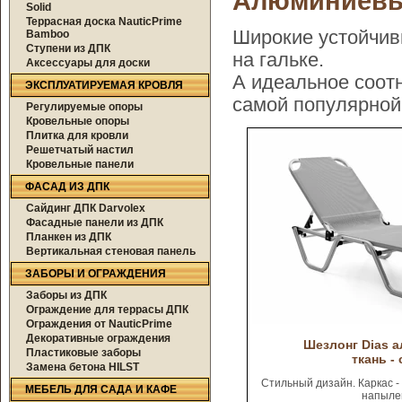
Алюминиевы
Solid
Террасная доска NauticPrime
Широкие устойчивы
Bamboo
Ступени из ДПК
на гальке.
Аксессуары для доски
А идеальное соот
ЭКСПЛУАТИРУЕМАЯ КРОВЛЯ
самой популярной
Регулируемые опоры
Кровельные опоры
Плитка для кровли
Решетчатый настил
Кровельные панели
ФАСАД ИЗ ДПК
Сайдинг ДПК Darvolex
Фасадные панели из ДПК
Планкен из ДПК
Вертикальная стеновая панель
ЗАБОРЫ И ОГРАЖДЕНИЯ
Заборы из ДПК
Ограждение для террасы ДПК
Ограждения от NauticPrime
Декоративные ограждения
Шезлонг Dias 
Пластиковые заборы
ткань -
Замена бетона HILST
Стильный дизайн. Каркас 
МЕБЕЛЬ ДЛЯ САДА И КАФЕ
напыле