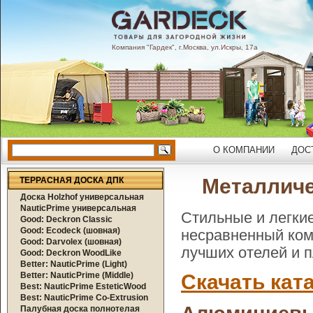
Компания "Гардек", г.Москва, ул.Искры, 17а
О КОМПАНИИ
ДОС
Металличе
ТЕРРАСНАЯ ДОСКА ДПК
Доска Holzhof универсальная
NauticPrime универсальная
Стильные и легки
Good: Deckron Classic
Good: Ecodeck (шовная)
несравненный ком
Good: Darvolex (шовная)
лучших отелей и п
Good: Deckron WoodLike
Better: NauticPrime (Light)
Better: NauticPrime (Middle)
Скачать кат
Best: NauticPrime EsteticWood
Best: NauticPrime Co-Extrusion
Палубная доска полнотелая