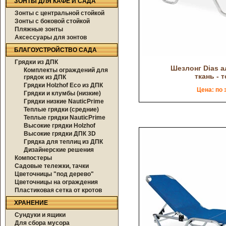
ЗОНТЫ ДЛЯ КАФЕ И САДА
Зонты с центральной стойкой
Зонты с боковой стойкой
Пляжные зонты
Аксессуары для зонтов
БЛАГОУСТРОЙСТВО САДА
Грядки из ДПК
Шезлонг Dias 
Комплекты ограждений для
ткань - 
грядок из ДПК
Грядки Holzhof Eco из ДПК
Цена: по 
Грядки и клумбы (низкие)
Грядки низкие NauticPrime
Теплые грядки (средние)
Теплые грядки NauticPrime
Высокие грядки Holzhof
Высокие грядки ДПК 3D
Грядка для теплиц из ДПК
Дизайнерские решения
Компостеры
Садовые тележки, тачки
Цветочницы "под дерево"
Цветочницы на ограждения
Пластиковая сетка от кротов
ХРАНЕНИЕ
Сундуки и ящики
Для сбора мусора