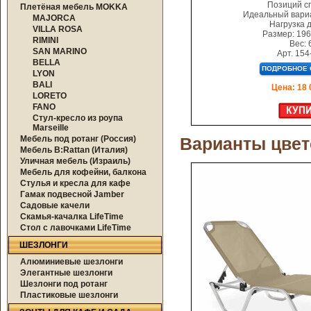
Позиций сп
Плетёная мебель MOKKA
Идеальный вариа
MAJORCA
Нагрузка д
VILLA ROSA
Размер: 196
RIMINI
Вес: 6
SAN MARINO
Арт. 154
BELLA
LYON
BALI
Цена: 18 
LORETO
FANO
Стул-кресло из роупа
Marseille
Мебель под ротанг (Россия)
Варианты цвет
Мебель B:Rattan (Италия)
Уличная мебель (Израиль)
Мебель для кофейни, балкона
Стулья и кресла для кафе
Гамак подвесной Jamber
Садовые качели
Скамья-качалка LifeTime
Стол с лавочками LifeTime
ШЕЗЛОНГИ
Алюминиевые шезлонги
Элегантные шезлонги
Шезлонги под ротанг
Пластиковые шезлонги