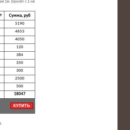
ия 1м (пролёт с 1-ой
т
Сумма, руб
5190
4653
4050
120
384
350
300
2500
500
18047
а.