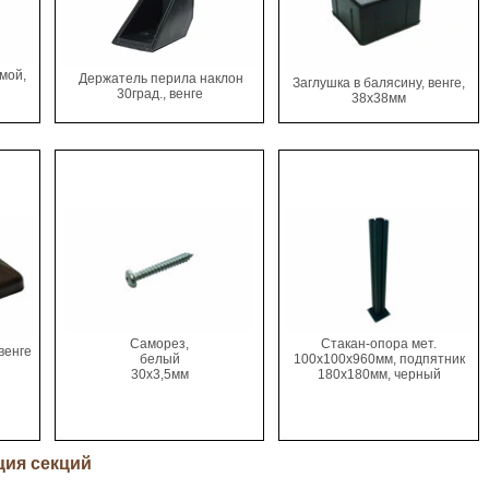
мой,
Держатель перила наклон
Заглушка в балясину, венге,
30град., венге
38х38мм
Саморез,
Стакан-опора мет.
венге
белый
100х100х960мм, подпятник
30х3,5мм
180х180мм, черный
ция секций