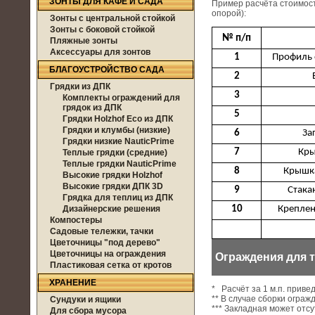
ЗОНТЫ ДЛЯ КАФЕ И САДА
Пример расчёта стоимост
опорой):
Зонты с центральной стойкой
Зонты с боковой стойкой
№ п/п
Пляжные зонты
Аксессуары для зонтов
1
Профиль 
БЛАГОУСТРОЙСТВО САДА
2
Грядки из ДПК
3
Комплекты ограждений для
грядок из ДПК
5
Грядки Holzhof Eco из ДПК
Грядки и клумбы (низкие)
6
За
Грядки низкие NauticPrime
7
Кры
Теплые грядки (средние)
Теплые грядки NauticPrime
8
Крышка
Высокие грядки Holzhof
Высокие грядки ДПК 3D
9
Стака
Грядка для теплиц из ДПК
Дизайнерские решения
10
Креплен
Компостеры
Садовые тележки, тачки
Цветочницы "под дерево"
Цветочницы на ограждения
Ограждения для т
Пластиковая сетка от кротов
ХРАНЕНИЕ
* Расчёт за 1 м.п. приве
** В случае сборки ограж
Сундуки и ящики
*** Закладная может отсу
Для сбора мусора