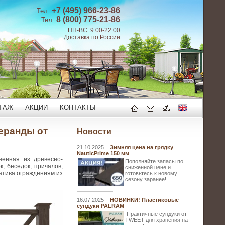
+7 (495) 966-23-86
Тел:
8 (800) 775-21-86
Тел:
ПН-ВС: 9:00-22:00
Доставка по России
ТАЖ
АКЦИИ
КОНТАКТЫ
еранды от
Новости
21.10.2025
Зимняя цена на грядку
NauticPrime 150 мм
ненная из древесно-
Пополняйте запасы по
, беседок, причалов,
сниженной цене и
натива ограждениям из
готовьтесь к новому
сезону заранее!
16.07.2025
НОВИНКИ! Пластиковые
сундуки PALRAM
Практичные сундуки от
TWEET для хранения на