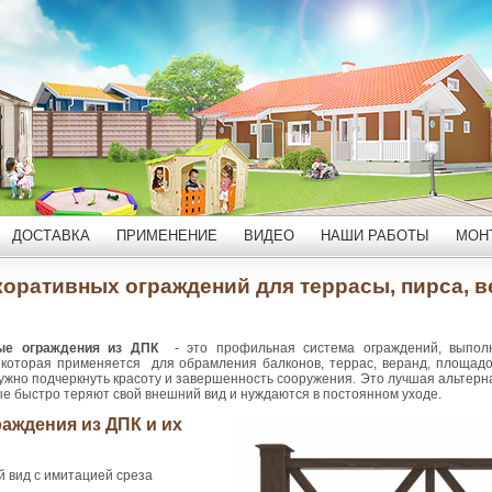
ДОСТАВКА
ПРИМЕНЕНИЕ
ВИДЕО
НАШИ РАБОТЫ
МОН
коративных ограждений для террасы, пирса, в
ные ограждения из ДПК
- это профильная система ограждений, выпол
 которая применяется для обрамления балконов, террас, веранд, площадок
 нужно подчеркнуть красоту и завершенность сооружения. Это лучшая альтер
ые быстро теряют свой внешний вид и нуждаются в постоянном уходе.
аждения из ДПК и их
 вид с имитацией среза