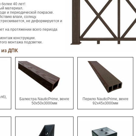
 более 40 лет!
тый материал.
оде и периодической покраске.
йствию влаги, солнцу.
стрескивается, не деформируется и
вет на протяжении всего периода
монтаж конструкции.
того монтажа подсветки.
 из ДПК
лб),
Балюстра NauticPrime, венге
Перило NauticPrime, венге
50х50x3000мм
92х45х3000мм