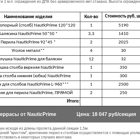
и 1 м.п. ограждения из ДПК без армировочного мет.стакана. Высота огражден
Стоимость руб, ш
Наименование изделия
Кол-во
опорный (столб) NauticPrime 120*120
1
5190
Балясина NauticPrime 50*50 *
3,3
1410
Перила NauticPrime 92*45 *
2
2025
Уголок металл**
4
30
глушка NauticPrime для балясин
12
32
шка столба верхняя NauticPrime
1
350
 столба нижняя (юбка) NauticPrime
1
300
н для столбов NauticPrime L-960***
1
2500
ие для перила NauticPrime, ПРЯМОЙ
2
250
Итого:
еррасы от NauticPrime
Цена: 18 047 руб/секция
ден исходя из длины пролета данной секции 1,5м.
дений "крестом", крепление перил к столбам осуществляется с помощью уголк
тствовать в некоторых случаях монтажа.