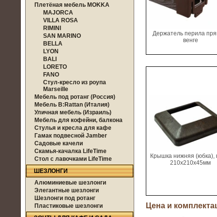
Плетёная мебель MOKKA
MAJORCA
VILLA ROSA
RIMINI
Держатель перила пря
SAN MARINO
венге
BELLA
LYON
BALI
LORETO
FANO
Стул-кресло из роупа
Marseille
Мебель под ротанг (Россия)
Мебель B:Rattan (Италия)
Уличная мебель (Израиль)
Мебель для кофейни, балкона
Стулья и кресла для кафе
Гамак подвесной Jamber
Садовые качели
Скамья-качалка LifeTime
Крышка нижняя (юбка), 
Стол с лавочками LifeTime
210х210х45мм
ШЕЗЛОНГИ
Алюминиевые шезлонги
Элегантные шезлонги
Шезлонги под ротанг
Цена и комплекта
Пластиковые шезлонги