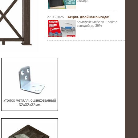
складе!
27.06.2025
Акция. Двойная выгода!
Комплект мебели + зонт с
выгодой до 39%
Уголок металл, оцинкованный
32х32х32мм