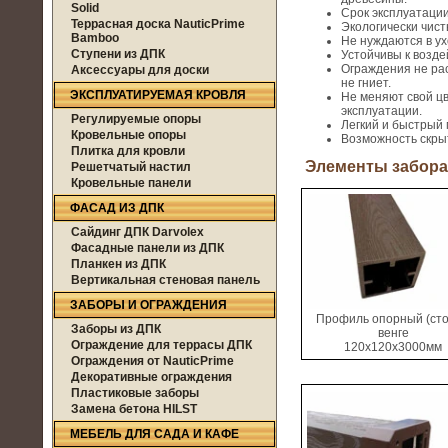
Solid
Срок эксплуатации
Террасная доска NauticPrime
Экологически чис
Bamboo
Не нуждаются в ух
Ступени из ДПК
Устойчивы к возде
Ограждения не ра
Аксессуары для доски
не гниет.
ЭКСПЛУАТИРУЕМАЯ КРОВЛЯ
Не меняют свой ц
эксплуатации.
Регулируемые опоры
Легкий и быстрый 
Кровельные опоры
Возможность скры
Плитка для кровли
Элементы забора
Решетчатый настил
Кровельные панели
ФАСАД ИЗ ДПК
Сайдинг ДПК Darvolex
Фасадные панели из ДПК
Планкен из ДПК
Вертикальная стеновая панель
ЗАБОРЫ И ОГРАЖДЕНИЯ
Профиль опорный (сто
Заборы из ДПК
венге
Ограждение для террасы ДПК
120х120x3000мм
Ограждения от NauticPrime
Декоративные ограждения
Пластиковые заборы
Замена бетона HILST
МЕБЕЛЬ ДЛЯ САДА И КАФЕ