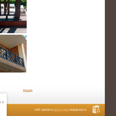
Назад
e и
сайт сделан в
веб студии
megagroup.ru