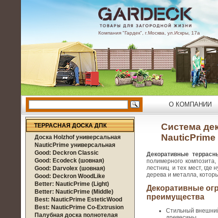
Компания "Гардек", г.Москва, ул.Искры, 17а
О КОМПАНИИ
Система де
ТЕРРАСНАЯ ДОСКА ДПК
NauticPrime
Доска Holzhof универсальная
NauticPrime универсальная
Good: Deckron Classic
Декоративные террас
Good: Ecodeck (шовная)
полимерного композита,
лестниц и тех мест, где
Good: Darvolex (шовная)
дерева и металла, котор
Good: Deckron WoodLike
Better: NauticPrime (Light)
Декоративные огр
Better: NauticPrime (Middle)
преимущества
Best: NauticPrime EsteticWood
Best: NauticPrime Co-Extrusion
Стильный внешний
Палубная доска полнотелая
древесины.