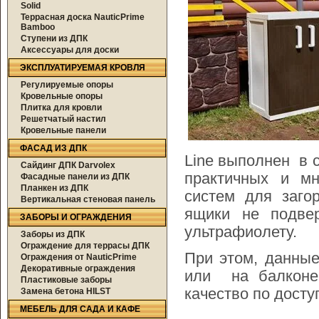
Solid
Террасная доска NauticPrime
Bamboo
Ступени из ДПК
Аксессуары для доски
ЭКСПЛУАТИРУЕМАЯ КРОВЛЯ
Регулируемые опоры
Кровельные опоры
Плитка для кровли
Решетчатый настил
Кровельные панели
ФАСАД ИЗ ДПК
Line выполнен в с
Сайдинг ДПК Darvolex
практичных и м
Фасадные панели из ДПК
Планкен из ДПК
систем для заго
Вертикальная стеновая панель
ящики не подве
ЗАБОРЫ И ОГРАЖДЕНИЯ
ультрафиолету.
Заборы из ДПК
Ограждение для террасы ДПК
При этом, данные
Ограждения от NauticPrime
Декоративные ограждения
или на балконе.
Пластиковые заборы
качество по досту
Замена бетона HILST
МЕБЕЛЬ ДЛЯ САДА И КАФЕ