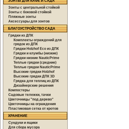
ЗОНТЫ ДЛЯ КАФЕ И САДА
Зонты с центральной стойкой
Зонты с боковой стойкой
Пляжные зонты
Аксессуары для зонтов
БЛАГОУСТРОЙСТВО САДА
Грядки из ДПК
Комплекты ограждений для
грядок из ДПК
Грядки Holzhof Eco из ДПК
Грядки и клумбы (низкие)
Грядки низкие NauticPrime
Теплые грядки (средние)
Теплые грядки NauticPrime
Высокие грядки Holzhof
Высокие грядки ДПК 3D
Грядка для теплиц из ДПК
Дизайнерские решения
Компостеры
Садовые тележки, тачки
Цветочницы "под дерево"
Цветочницы на ограждения
Пластиковая сетка от кротов
ХРАНЕНИЕ
Сундуки и ящики
Для сбора мусора