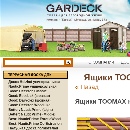
Компания "Гардек", г.Москва, ул.Искры, 17а
О КОМПАНИИ
ДОС
Ящики TO
ТЕРРАСНАЯ ДОСКА ДПК
Доска Holzhof универсальная
« Назад
NauticPrime универсальная
Good: Deckron Classic
Good: Ecodeck (шовная)
Ящики TOOMAX н
Good: Darvolex (шовная)
Good: Deckron WoodLike
Better: NauticPrime (Light)
Better: NauticPrime (Middle)
Best: NauticPrime EsteticWood
Best: NauticPrime Co-Extrusion
Палубная доска полнотелая