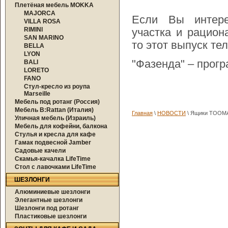
Плетёная мебель MOKKA
MAJORCA
Если Вы интерес
VILLA ROSA
RIMINI
участка и рацион
SAN MARINO
то этот выпуск т
BELLA
LYON
"Фазенда" – прогр
BALI
LORETO
FANO
Стул-кресло из роупа
Marseille
Мебель под ротанг (Россия)
Мебель B:Rattan (Италия)
Главная
\
НОВОСТИ
\ Ящики TOOMA
Уличная мебель (Израиль)
Мебель для кофейни, балкона
Стулья и кресла для кафе
Гамак подвесной Jamber
Садовые качели
Скамья-качалка LifeTime
Стол с лавочками LifeTime
ШЕЗЛОНГИ
Алюминиевые шезлонги
Элегантные шезлонги
Шезлонги под ротанг
Пластиковые шезлонги